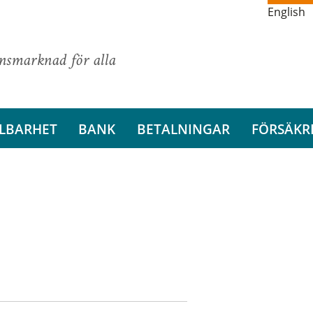
English
ansmarknad för alla
LBARHET
BANK
BETALNINGAR
FÖRSÄKR