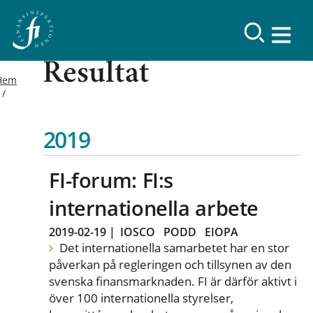
Resultat
Hem
2019
FI-forum: FI:s
internationella arbete
2019-02-19
|
IOSCO
PODD
EIOPA
Det internationella samarbetet har en stor
påverkan på regleringen och tillsynen av den
svenska finansmarknaden. FI är därför aktivt i
över 100 internationella styrelser,