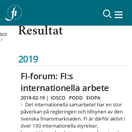
Resultat
Hem
2019
FI-forum: FI:s
internationella arbete
2019-02-19
|
IOSCO
PODD
EIOPA
Det internationella samarbetet har en stor
påverkan på regleringen och tillsynen av den
svenska finansmarknaden. FI är därför aktivt i
över 100 internationella styrelser,