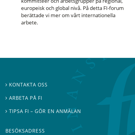
kommittéer och arbetsgrupper på regional,
europeisk och global nivå. På detta FI-forum
berättade vi mer om vårt internationella
arbete.
KONTAKTA OSS

ARBETA PÅ FI

TIPSA FI – GÖR EN ANMÄLAN

BESÖKSADRESS