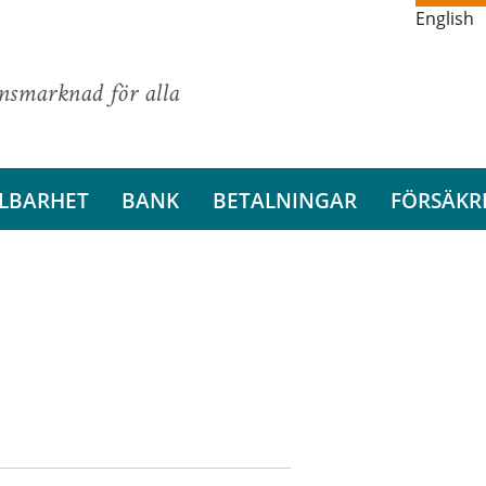
English
ansmarknad för alla
LBARHET
BANK
BETALNINGAR
FÖRSÄKR