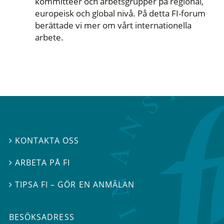
kommittéer och arbetsgrupper på regional,
europeisk och global nivå. På detta FI-forum
berättade vi mer om vårt internationella
arbete.
KONTAKTA OSS

ARBETA PÅ FI

TIPSA FI – GÖR EN ANMÄLAN

BESÖKSADRESS