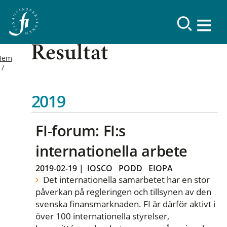
Resultat
Hem
2019
FI-forum: FI:s
internationella arbete
2019-02-19
|
IOSCO
PODD
EIOPA
Det internationella samarbetet har en stor
påverkan på regleringen och tillsynen av den
svenska finansmarknaden. FI är därför aktivt i
över 100 internationella styrelser,