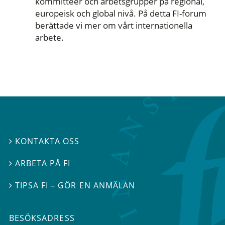
kommittéer och arbetsgrupper på regional,
europeisk och global nivå. På detta FI-forum
berättade vi mer om vårt internationella
arbete.
KONTAKTA OSS

ARBETA PÅ FI

TIPSA FI – GÖR EN ANMÄLAN

BESÖKSADRESS