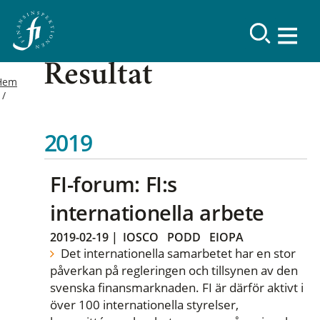
Resultat
Hem
2019
FI-forum: FI:s
internationella arbete
2019-02-19
|
IOSCO
PODD
EIOPA
Det internationella samarbetet har en stor
påverkan på regleringen och tillsynen av den
svenska finansmarknaden. FI är därför aktivt i
över 100 internationella styrelser,