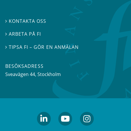
KONTAKTA OSS

ARBETA PÅ FI

TIPSA FI – GÖR EN ANMÄLAN

BESÖKSADRESS
Sveavägen 44
, Stockholm
linkedin
youtube
Instagram