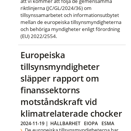
att vi kommer att följa de gemensamma
riktlinjerna (JC/GL/2024/36) om
tillsynssamarbetet och informationsutbytet
mellan de europeiska tillsynsmyndigheterna
och behöriga myndigheter enligt förordning
(EU) 2022/2554.
Europeiska
tillsynsmyndigheter
släpper rapport om
finanssektorns
motståndskraft vid
klimatrelaterade chocker
2024-11-19
|
HÅLLBARHET
EIOPA
ESMA
De europeiska tillsynsmyndigheterna har