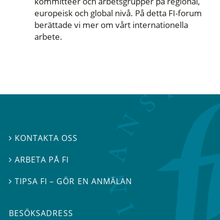
kommittéer och arbetsgrupper på regional,
europeisk och global nivå. På detta FI-forum
berättade vi mer om vårt internationella
arbete.
KONTAKTA OSS

ARBETA PÅ FI

TIPSA FI – GÖR EN ANMÄLAN

BESÖKSADRESS