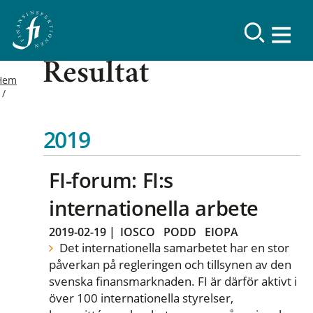
Resultat
Hem
2019
FI-forum: FI:s
internationella arbete
2019-02-19
|
IOSCO
PODD
EIOPA
Det internationella samarbetet har en stor
påverkan på regleringen och tillsynen av den
svenska finansmarknaden. FI är därför aktivt i
över 100 internationella styrelser,