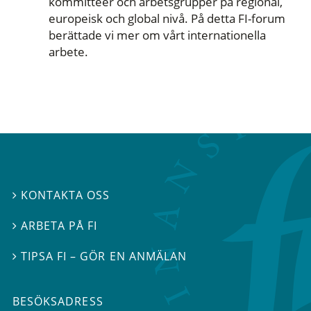
kommittéer och arbetsgrupper på regional,
europeisk och global nivå. På detta FI-forum
berättade vi mer om vårt internationella
arbete.
KONTAKTA OSS

ARBETA PÅ FI

TIPSA FI – GÖR EN ANMÄLAN

BESÖKSADRESS