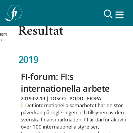
Resultat
Hem
2019
FI-forum: FI:s
internationella arbete
2019-02-19
|
IOSCO
PODD
EIOPA
Det internationella samarbetet har en stor
påverkan på regleringen och tillsynen av den
svenska finansmarknaden. FI är därför aktivt i
över 100 internationella styrelser,