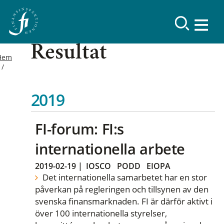
Resultat
Hem
2019
FI-forum: FI:s
internationella arbete
2019-02-19
|
IOSCO
PODD
EIOPA
Det internationella samarbetet har en stor
påverkan på regleringen och tillsynen av den
svenska finansmarknaden. FI är därför aktivt i
över 100 internationella styrelser,