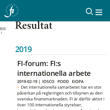
Resultat
Hem
2019
FI-forum: FI:s
internationella arbete
2019-02-19
|
IOSCO
PODD
EIOPA
Det internationella samarbetet har en stor
påverkan på regleringen och tillsynen av den
svenska finansmarknaden. FI är därför aktivt i
över 100 internationella styrelser,