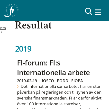
Resultat
Hem
2019
FI-forum: FI:s
internationella arbete
2019-02-19
|
IOSCO
PODD
EIOPA
Det internationella samarbetet har en stor
påverkan på regleringen och tillsynen av den
svenska finansmarknaden. FI är därför aktivt i
över 100 internationella styrelser,