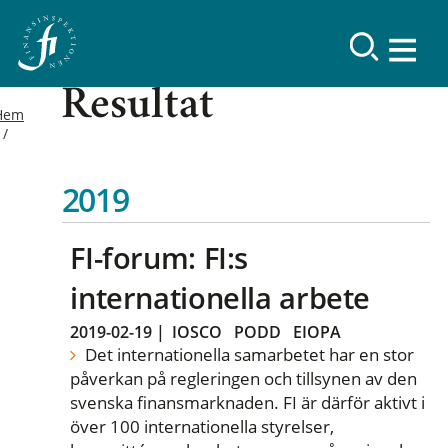
Resultat
Hem
2019
FI-forum: FI:s
internationella arbete
2019-02-19
|
IOSCO
PODD
EIOPA
Det internationella samarbetet har en stor
påverkan på regleringen och tillsynen av den
svenska finansmarknaden. FI är därför aktivt i
över 100 internationella styrelser,