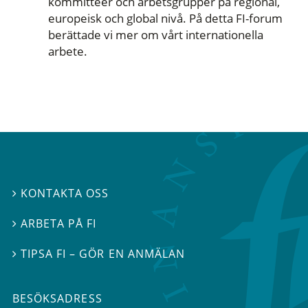
kommittéer och arbetsgrupper på regional,
europeisk och global nivå. På detta FI-forum
berättade vi mer om vårt internationella
arbete.
KONTAKTA OSS

ARBETA PÅ FI

TIPSA FI – GÖR EN ANMÄLAN

BESÖKSADRESS