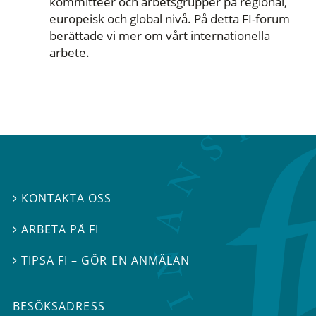
kommittéer och arbetsgrupper på regional,
europeisk och global nivå. På detta FI-forum
berättade vi mer om vårt internationella
arbete.
KONTAKTA OSS

ARBETA PÅ FI

TIPSA FI – GÖR EN ANMÄLAN

BESÖKSADRESS