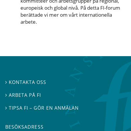
kommittéer och arbetsgrupper på regional,
europeisk och global nivå. På detta FI-forum
berättade vi mer om vårt internationella
arbete.
KONTAKTA OSS

ARBETA PÅ FI

TIPSA FI – GÖR EN ANMÄLAN

BESÖKSADRESS