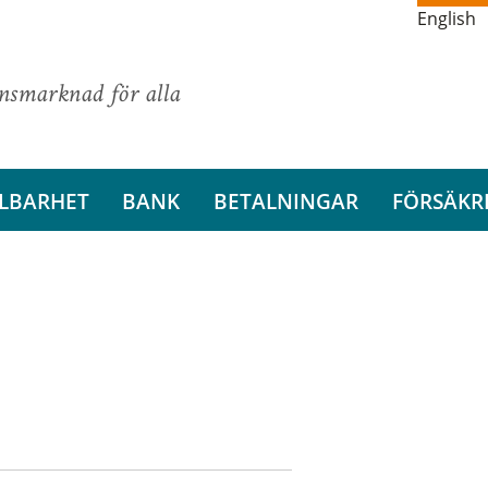
English
ansmarknad för alla
LBARHET
BANK
BETALNINGAR
FÖRSÄKR