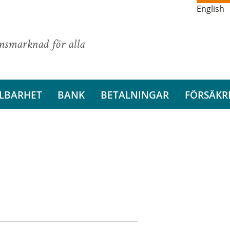
English
ansmarknad för alla
LBARHET
BANK
BETALNINGAR
FÖRSÄKR