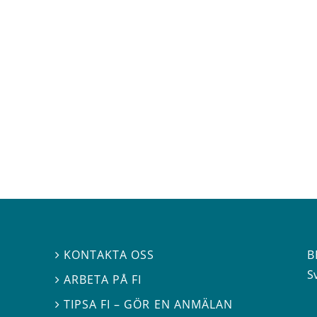
B
KONTAKTA OSS

S
ARBETA PÅ FI

TIPSA FI – GÖR EN ANMÄLAN
