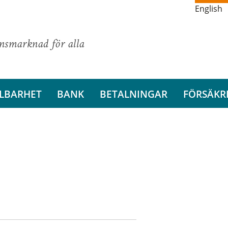
English
ansmarknad för alla
LBARHET
BANK
BETALNINGAR
FÖRSÄKR