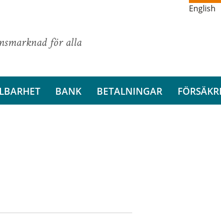
English
ansmarknad för alla
LBARHET
BANK
BETALNINGAR
FÖRSÄKR