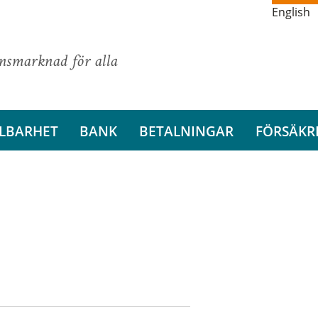
English
ansmarknad för alla
LBARHET
BANK
BETALNINGAR
FÖRSÄKR