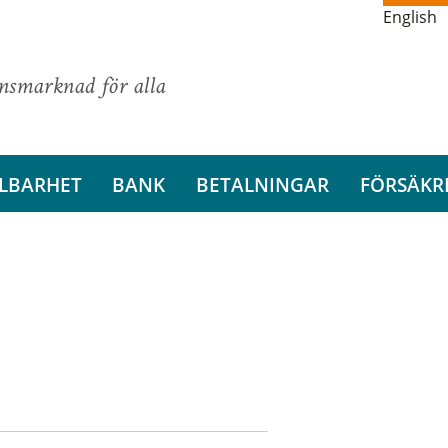
English
ansmarknad för alla
LBARHET
BANK
BETALNINGAR
FÖRSÄKR