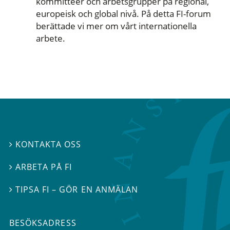
kommittéer och arbetsgrupper på regional,
europeisk och global nivå. På detta FI-forum
berättade vi mer om vårt internationella
arbete.
KONTAKTA OSS

ARBETA PÅ FI

TIPSA FI – GÖR EN ANMÄLAN

BESÖKSADRESS