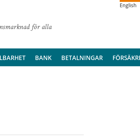
English
ansmarknad för alla
LBARHET
BANK
BETALNINGAR
FÖRSÄKR