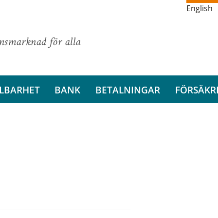
English
ansmarknad för alla
LBARHET
BANK
BETALNINGAR
FÖRSÄKR