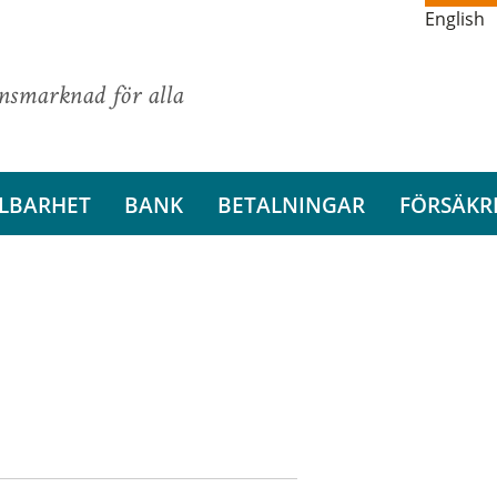
English
ansmarknad för alla
LBARHET
BANK
BETALNINGAR
FÖRSÄKR