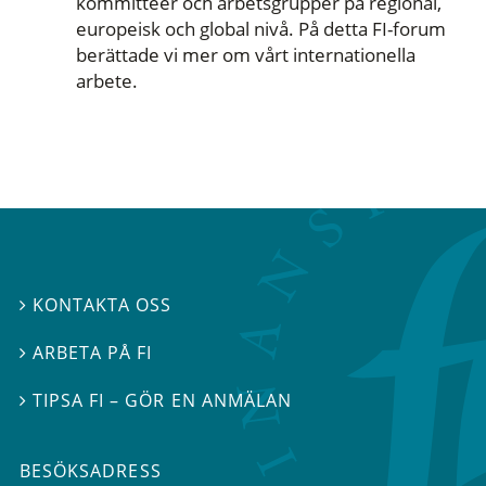
kommittéer och arbetsgrupper på regional,
europeisk och global nivå. På detta FI-forum
berättade vi mer om vårt internationella
arbete.
KONTAKTA OSS

ARBETA PÅ FI

TIPSA FI – GÖR EN ANMÄLAN

BESÖKSADRESS