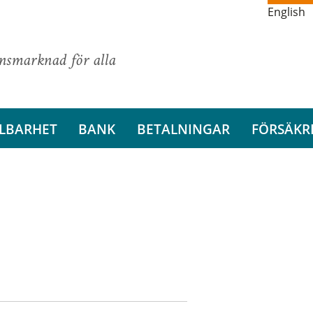
English
ansmarknad för alla
LBARHET
BANK
BETALNINGAR
FÖRSÄKR