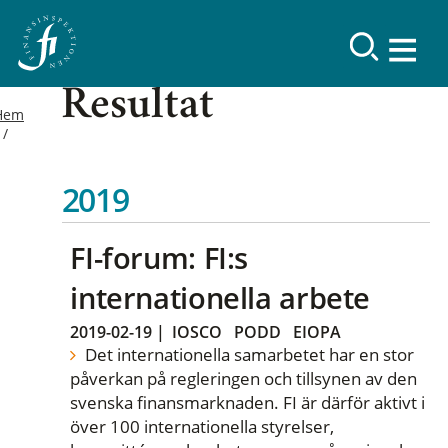
Resultat
Hem
2019
FI-forum: FI:s
internationella arbete
2019-02-19
|
IOSCO
PODD
EIOPA
Det internationella samarbetet har en stor
påverkan på regleringen och tillsynen av den
svenska finansmarknaden. FI är därför aktivt i
över 100 internationella styrelser,