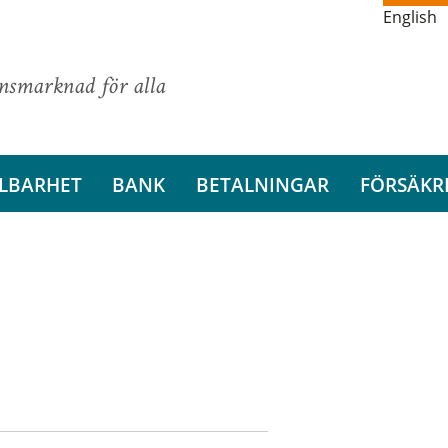
English
ansmarknad för alla
LBARHET
BANK
BETALNINGAR
FÖRSÄKR