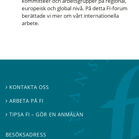
kommittéer och arbetsgrupper på regional,
europeisk och global nivå. På detta FI-forum
berättade vi mer om vårt internationella
arbete.
KONTAKTA OSS

ARBETA PÅ FI

TIPSA FI – GÖR EN ANMÄLAN

BESÖKSADRESS