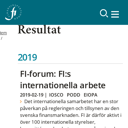
Resultat
Hem
2019
FI-forum: FI:s
internationella arbete
2019-02-19
|
IOSCO
PODD
EIOPA
Det internationella samarbetet har en stor
påverkan på regleringen och tillsynen av den
svenska finansmarknaden. FI är därför aktivt i
över 100 internationella styrelser,