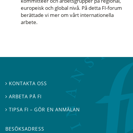
kommittéer och arbetsgrupper på regional,
europeisk och global nivå. På detta FI-forum
berättade vi mer om vårt internationella
arbete.
KONTAKTA OSS

ARBETA PÅ FI

TIPSA FI – GÖR EN ANMÄLAN

BESÖKSADRESS