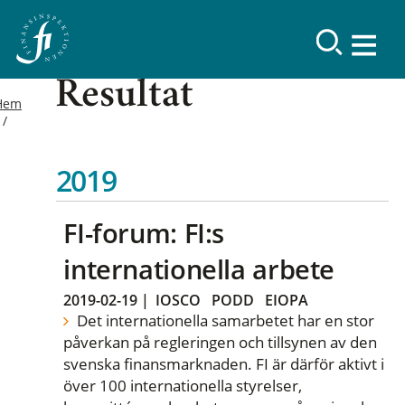
Resultat
Hem
2019
FI-forum: FI:s
internationella arbete
2019-02-19
|
IOSCO
PODD
EIOPA
Det internationella samarbetet har en stor
påverkan på regleringen och tillsynen av den
svenska finansmarknaden. FI är därför aktivt i
över 100 internationella styrelser,