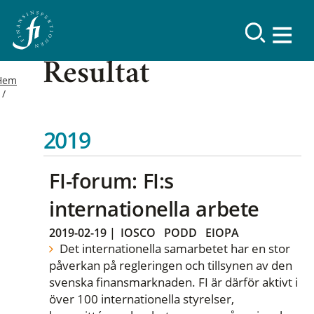
Resultat
Hem
2019
FI-forum: FI:s
internationella arbete
2019-02-19
|
IOSCO
PODD
EIOPA
Det internationella samarbetet har en stor
påverkan på regleringen och tillsynen av den
svenska finansmarknaden. FI är därför aktivt i
över 100 internationella styrelser,