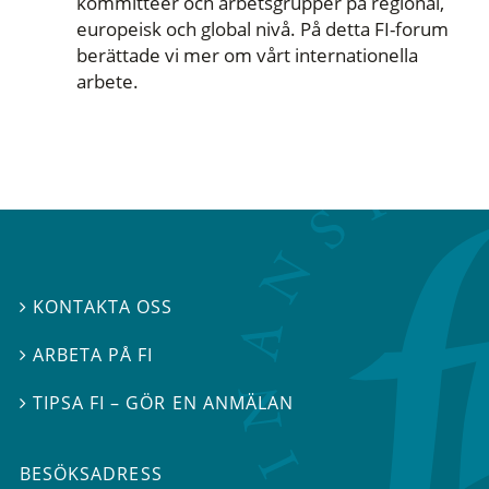
kommittéer och arbetsgrupper på regional,
europeisk och global nivå. På detta FI-forum
berättade vi mer om vårt internationella
arbete.
KONTAKTA OSS

ARBETA PÅ FI

TIPSA FI – GÖR EN ANMÄLAN

BESÖKSADRESS