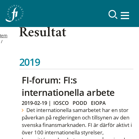
Resultat
Hem
2019
FI-forum: FI:s
internationella arbete
2019-02-19
|
IOSCO
PODD
EIOPA
Det internationella samarbetet har en stor
påverkan på regleringen och tillsynen av den
svenska finansmarknaden. FI är därför aktivt i
över 100 internationella styrelser,