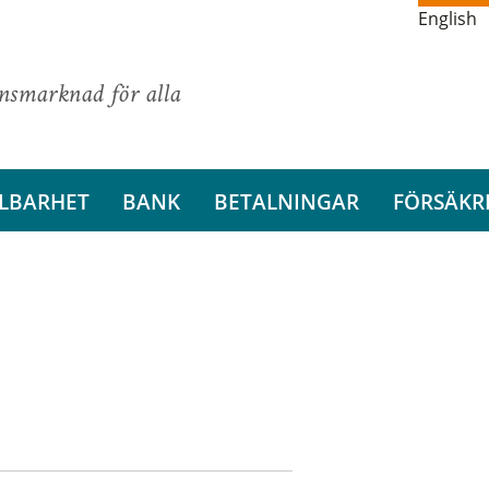
English
ansmarknad för alla
LBARHET
BANK
BETALNINGAR
FÖRSÄKR