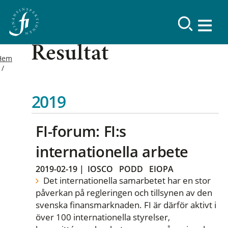
Resultat
Hem
2019
FI-forum: FI:s
internationella arbete
2019-02-19
|
IOSCO
PODD
EIOPA
Det internationella samarbetet har en stor
påverkan på regleringen och tillsynen av den
svenska finansmarknaden. FI är därför aktivt i
över 100 internationella styrelser,