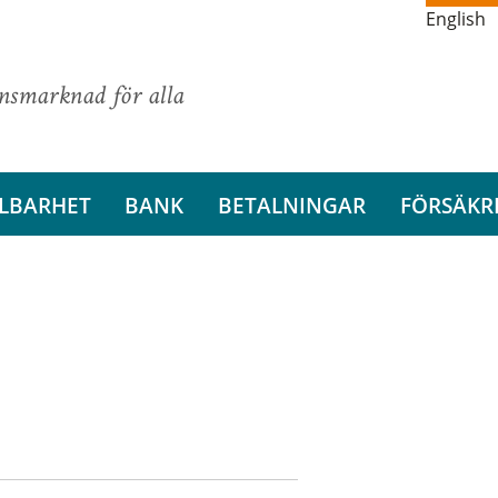
English
ansmarknad för alla
LBARHET
BANK
BETALNINGAR
FÖRSÄKR