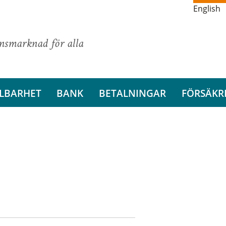
English
ansmarknad för alla
LBARHET
BANK
BETALNINGAR
FÖRSÄKR