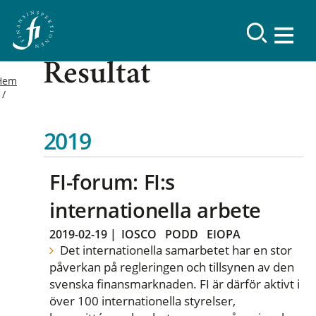
Resultat
Hem
2019
FI-forum: FI:s
internationella arbete
2019-02-19
|
IOSCO
PODD
EIOPA
Det internationella samarbetet har en stor
påverkan på regleringen och tillsynen av den
svenska finansmarknaden. FI är därför aktivt i
över 100 internationella styrelser,