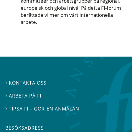
kommittéer och arbetsgrupper på regional,
europeisk och global nivå. På detta FI-forum
berättade vi mer om vårt internationella
arbete.
KONTAKTA OSS

ARBETA PÅ FI

TIPSA FI – GÖR EN ANMÄLAN

BESÖKSADRESS