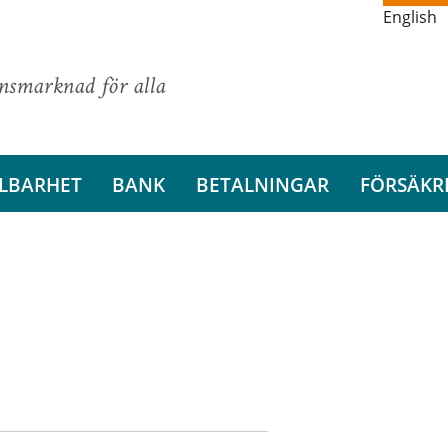
English
ansmarknad för alla
LBARHET
BANK
BETALNINGAR
FÖRSÄKR