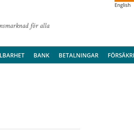
English
ansmarknad för alla
LBARHET
BANK
BETALNINGAR
FÖRSÄKR