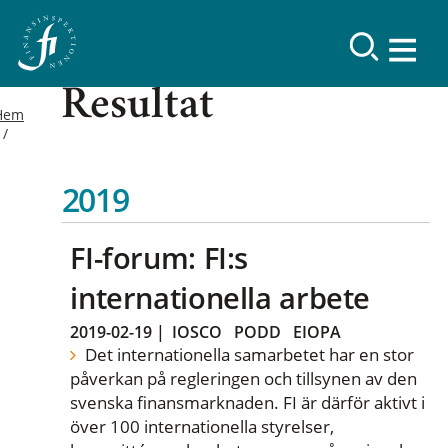
Resultat
Hem
2019
FI-forum: FI:s
internationella arbete
2019-02-19
|
IOSCO
PODD
EIOPA
Det internationella samarbetet har en stor
påverkan på regleringen och tillsynen av den
svenska finansmarknaden. FI är därför aktivt i
över 100 internationella styrelser,