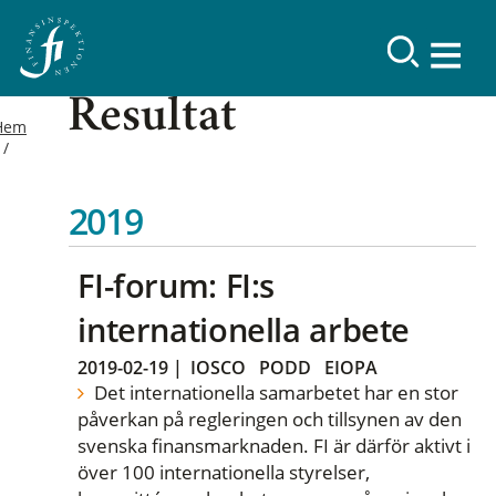
Resultat
Hem
2019
FI-forum: FI:s
internationella arbete
2019-02-19
|
IOSCO
PODD
EIOPA
Det internationella samarbetet har en stor
påverkan på regleringen och tillsynen av den
svenska finansmarknaden. FI är därför aktivt i
över 100 internationella styrelser,