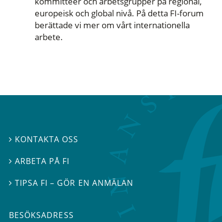
kommittéer och arbetsgrupper på regional,
europeisk och global nivå. På detta FI-forum
berättade vi mer om vårt internationella
arbete.
KONTAKTA OSS

ARBETA PÅ FI

TIPSA FI – GÖR EN ANMÄLAN

BESÖKSADRESS