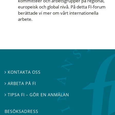
kommittéer och arbetsgrupper på regional,
europeisk och global nivå. På detta FI-forum
berättade vi mer om vårt internationella
arbete.
KONTAKTA OSS

ARBETA PÅ FI

TIPSA FI – GÖR EN ANMÄLAN

BESÖKSADRESS