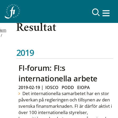
Resultat
Hem
2019
FI-forum: FI:s
internationella arbete
2019-02-19
|
IOSCO
PODD
EIOPA
Det internationella samarbetet har en stor
påverkan på regleringen och tillsynen av den
svenska finansmarknaden. FI är därför aktivt i
över 100 internationella styrelser,