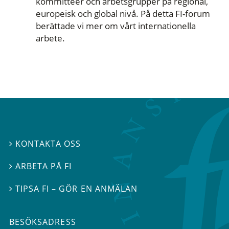
kommittéer och arbetsgrupper på regional,
europeisk och global nivå. På detta FI-forum
berättade vi mer om vårt internationella
arbete.
KONTAKTA OSS

ARBETA PÅ FI

TIPSA FI – GÖR EN ANMÄLAN

BESÖKSADRESS